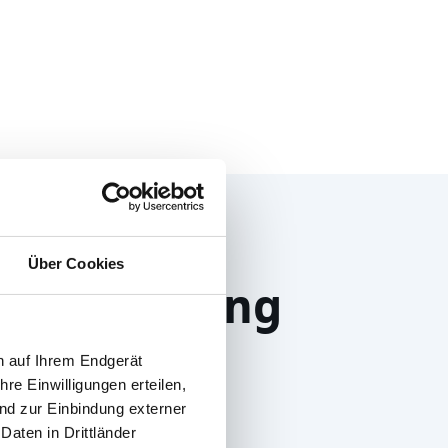
Über Cookies
sversicherung
n auf Ihrem Endgerät
:
re Einwilligungen erteilen,
nd zur Einbindung externer
dere Risiken
aten in Drittländer
ng für Ihr Inventar