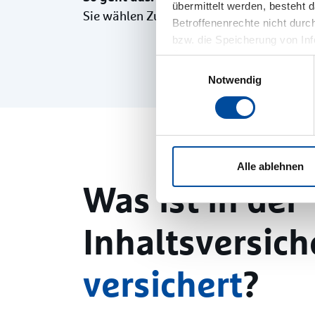
übermittelt werden, besteht 
zu 
Sie wählen Zusatz-Bausteine aus, die
Betroffenenrechte nicht durch
bzw. die Speicherung von In
Übermittlung Ihrer Daten in D
Einwilligungsauswahl
Informationen finden Sie hi
Notwendig
Datenschutz“.
Alle ablehnen
Was ist in der
Inhaltsversic
versichert
?