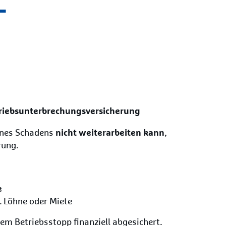
­
triebsunterbrechungsversicherung
nicht weiterarbeiten kann
ines Schadens
,
rung.
e
 B. Löhne oder Miete
nem Betriebsstopp finanziell abgesichert.