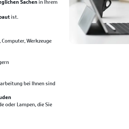
eglichen Sachen
in Ihrem
ebaut
ist.
l, Computer, Werkzeuge
gern
earbeitung bei Ihnen sind
äuden
e oder Lampen, die Sie