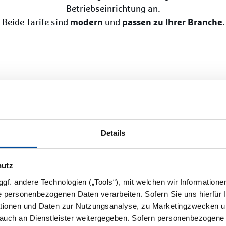
Betriebseinrichtung an.
modern
passen zu Ihrer Branche
Beide Tarife sind
und
.
Details
eine
für die Inhalt
hutz
f. andere Technologien („Tools“), mit welchen wir Informatione
Das bringt Ihnen Vorteile
 Betriebseinrichtung an.
e personenbezogenen Daten verarbeiten. Sofern Sie uns hierfür Ih
n Wünschen erweitern
.
mationen und Daten zur Nutzungsanalyse, zu Marketingzwecken u
Mehr Schutz für beson
auch an Dienstleister weitergegeben. Sofern personenbezogene D
Individuelle Absicheru