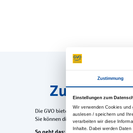
Zustimmung
Zusatzbaust
Einstellungen zum Datensc
Wir verwenden Cookies und gg
Die GVO bietet eine Versicherung für Ihre
auslesen / speichern und Ihr
nach Ihre
Sie können diese Versicherung
verarbeiten wir diese Infor
Inhalte. Dabei werden Daten 
So geht das: