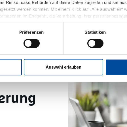
das Risiko, dass Behörden auf diese Daten zugreifen und sie aus
Ihrem Betrieb passen
Sicherheit, die genau
.
gesetzt werden könnten. Mit einem Klick auf „Alle auswählen“ wil
formationen im Endgerät, die Verarbeitung Ihrer personenbezoge
rittländer ausdrücklich ein. Sie können Ihre Einwilligung jederze
erzu in unserer Datenschutzerklärung unter dem Punkt „allgemei
Präferenzen
Statistiken
Auswahl erlauben
herung