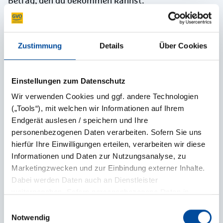
Betrag, den du bekommen kannst.
Du musst dir keine Sorgen machen, dass du
unterversichert bist.
Zustimmung
Details
Über Cookies
Das bedeutet: Deine Sachen sind ausreichend
geschützt – auch wenn sie viel wert sind.
Einstellungen zum Datenschutz
Gemietete und geliehene
Wir verwenden Cookies und ggf. andere Technologien
Ausrüstung
(„Tools“), mit welchen wir Informationen auf Ihrem
Endgerät auslesen / speichern und Ihre
Sie leihen sich eine Jagdausrüstung von jemandem?
personenbezogenen Daten verarbeiten. Sofern Sie uns
Oder jemand leiht sich Ihre Ausrüstung?
hierfür Ihre Einwilligungen erteilen, verarbeiten wir diese
Kein Problem!
Informationen und Daten zur Nutzungsanalyse, zu
Die Versicherung schützt auch geliehene oder
Marketingzwecken und zur Einbindung externer Inhalte.
Dabei werden Daten auch an Dienstleister
gemietete Jagdausrüstung.
weitergegeben. Sofern personenbezogene Daten in
So sind Sie und Ihre Ausrüstung immer gut
Drittländer übermittelt werden, besteht das Risiko, dass
Einwilligungsauswahl
abgesichert –
Behörden auf diese Daten zugreifen und sie auswerten,
Notwendig