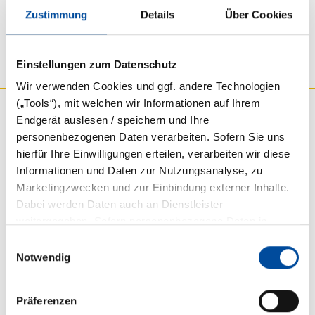
ausfüllen.
Zustimmung
Details
Über Cookies
Einstellungen zum Datenschutz
Wir verwenden Cookies und ggf. andere Technologien
(„Tools“), mit welchen wir Informationen auf Ihrem
Endgerät auslesen / speichern und Ihre
personenbezogenen Daten verarbeiten. Sofern Sie uns
Produkte
hierfür Ihre Einwilligungen erteilen, verarbeiten wir diese
Informationen und Daten zur Nutzungsanalyse, zu
Haus und Wohnen
Marketingzwecken und zur Einbindung externer Inhalte.
Haftpflicht
Dabei werden Daten auch an Dienstleister
weitergegeben. Sofern personenbezogene Daten in
E-Bike/Fahrrad
Drittländer übermittelt werden, besteht das Risiko, dass
Einwilligungsauswahl
Unfall
Behörden auf diese Daten zugreifen und sie auswerten,
Notwendig
sowie Ihre Betroffenenrechte nicht durchgesetzt werden
Landwirtschaft
könnten. Mit einem Klick auf „Alle auswählen“ willigen Sie
Gewerbe
Präferenzen
in den Zugriff auf bzw. die Speicherung von Informationen