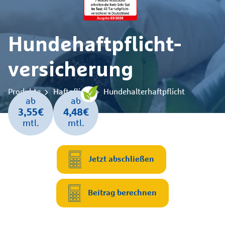
Hunde­haftpflicht­
versicherung
Produkte
Haftpflicht
Hundehalterhaftpflicht
ab
ab
3,55€
4,48€
mtl.
mtl.
Jetzt abschließen
Beitrag berechnen