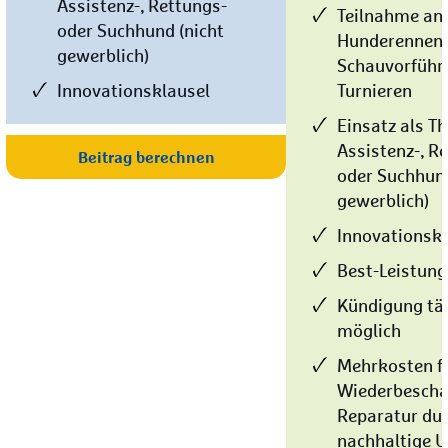
Assistenz-, Rettungs-
Teilnahme an
oder Suchhund (nicht
Hunderennen,
gewerblich)
Schauvorführ
Innovationsklausel
Turnieren
Einsatz als Th
Assistenz-, R
Beitrag berechnen
oder Suchhund
gewerblich)
Innovationskl
Best-Leistung
Kündigung tä
möglich
Mehrkosten fü
Wiederbescha
Reparatur du
nachhaltige 