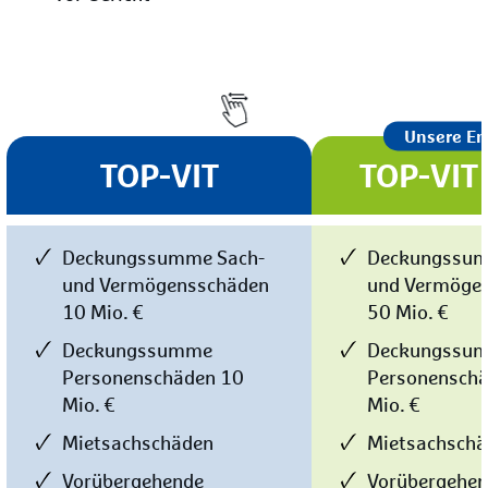
Wischen Sie nach links ode
Unsere E
TOP-VIT
TOP-VIT 
Deckungssumme Sach-
Deckungssum
und Vermögensschäden
und Vermöge
10 Mio. €
50 Mio. €
Deckungssumme
Deckungssu
Personenschäden 10
Personensch
Mio. €
Mio. €
Mietsachschäden
Mietsachsch
Vorübergehende
Vorübergehe