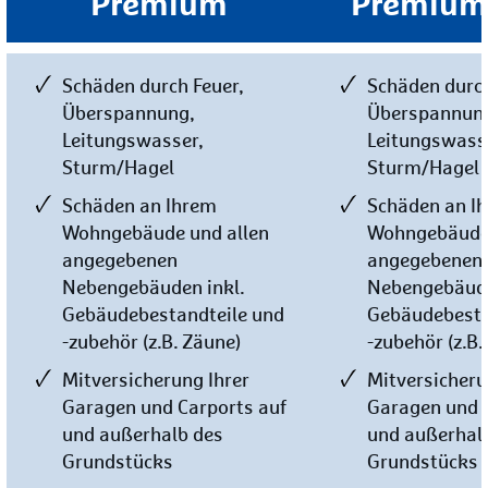
Premium
Premium
Schäden durch Feuer,
Schäden durch
Überspannung,
Überspannun
Leitungswasser,
Leitungswass
Sturm/Hagel
Sturm/Hagel
Schäden an Ihrem
Schäden an I
Wohngebäude und allen
Wohngebäude 
angegebenen
angegebenen
Nebengebäuden inkl.
Nebengebäude
Gebäudebestandteile und
Gebäudebesta
-zubehör (z.B. Zäune)
-zubehör (z.B.
Mitversicherung Ihrer
Mitversicheru
Garagen und Carports auf
Garagen und 
und außerhalb des
und außerhal
Grundstücks
Grundstücks