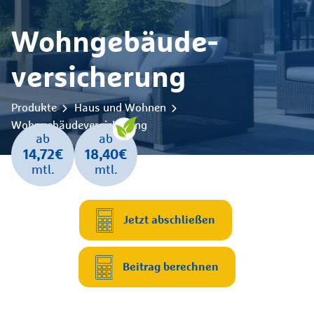
Wohngebäude­
versicherung
Produkte
Haus und Wohnen
Wohngebäudeversicherung
ab
ab
14,72€
18,40€
mtl.
mtl.
Jetzt abschließen
Beitrag berechnen