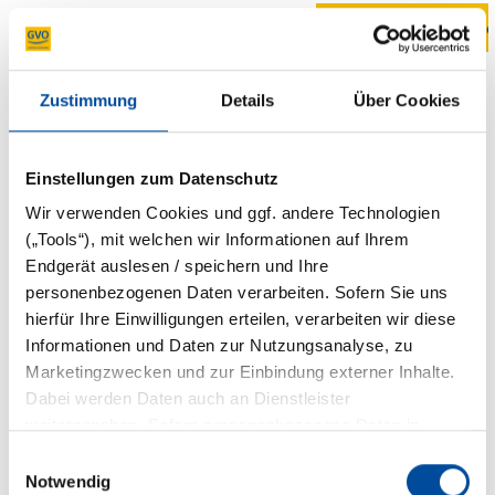
Beitrag ber
Zustimmung
Details
Über Cookies
Einstellungen zum Datenschutz
Wir verwenden Cookies und ggf. andere Technologien
RUNDUM SICHER MIT UNSERER
(„Tools“), mit welchen wir Informationen auf Ihrem
WOHNGEBÄUDEVERSICHERUNG
Endgerät auslesen / speichern und Ihre
personenbezogenen Daten verarbeiten. Sofern Sie uns
Unsere
Downloads
hierfür Ihre Einwilligungen erteilen, verarbeiten wir diese
Informationen und Daten zur Nutzungsanalyse, zu
Marketingzwecken und zur Einbindung externer Inhalte.
Produktdetails f. d.
Dabei werden Daten auch an Dienstleister
Wohngebäudeversicherung
weitergegeben. Sofern personenbezogene Daten in
Verbraucherinformationen f. d.
Drittländer übermittelt werden, besteht das Risiko, dass
Einwilligungsauswahl
Wohngebäudeversicherung Premium
Behörden auf diese Daten zugreifen und sie auswerten,
Notwendig