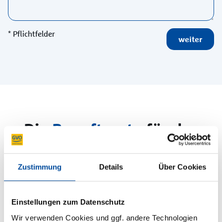
* Pflichtfelder
weiter
Die
Beauftragte
für das
Beschwerde­management
Zustimmung
Details
Über Cookies
Die besondere Einrichtung einer
Beschwerdemanagementfunktion, ermöglicht den
Einstellungen zum Datenschutz
Mitgliedern der GVO bei einer Unzufriedenheit aus
Vertrags- oder Dienstleistungsverhältnissen, eine
Wir verwenden Cookies und ggf. andere Technologien