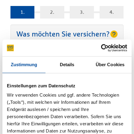
1.
2.
3.
4.
Was möchten Sie versichern?
Fahrrad
E-Bike/Pedelec
Zustimmung
Details
Über Cookies
Postleitzahl?
Einstellungen zum Datenschutz
Wir verwenden Cookies und ggf. andere Technologien
(„Tools“), mit welchen wir Informationen auf Ihrem
Endgerät auslesen / speichern und Ihre
personenbezogenen Daten verarbeiten. Sofern Sie uns
Kaufpreis/Versicherungssumme?
hierfür Ihre Einwilligungen erteilen, verarbeiten wir diese
Informationen und Daten zur Nutzungsanalyse, zu