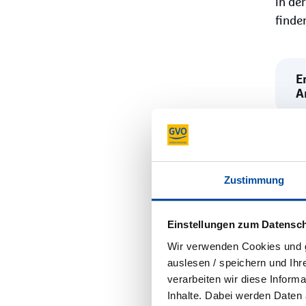
in de
finde
E
A
A
Zustimmung
O
Einstellungen zum Datensc
I
Wir verwenden Cookies und gg
G
auslesen / speichern und Ihr
verarbeiten wir diese Infor
Inhalte. Dabei werden Daten 