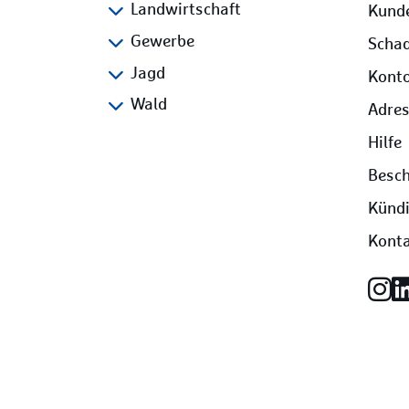
Landwirtschaft
Kund
Gewerbe
Scha
Jagd
Kont
Wald
Adre
Hilfe
Besc
Kündi
Kont