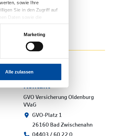
werten, sowie Ihre
ligen Sie in den Zugriff auf
nen Daten sowie die
it widerrufen. Nähere
ne Hinweise zum
Marketing
Alle zulassen
Kontakt
GVO Versicherung Oldenburg
VVaG
GVO-Platz 1
26160 Bad Zwischenahn
04403 / 60 22 0