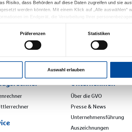
das Risiko, dass Behörden auf diese Daten zugreifen und sie aus
gesetzt werden könnten. Mit einem Klick auf „Alle auswählen“ wil
d 31.08.2023
formationen im Endgerät, die Verarbeitung Ihrer personenbezoge
rittländer ausdrücklich ein. Sie können Ihre Einwilligung jederze
erzu in unserer Datenschutzerklärung unter dem Punkt „allgemei
Präferenzen
Statistiken
Auswahl erlauben
tragsrechner
Unternehmen
enrechner
Über die GVO
ttlerrechner
Presse & News
Unternehmensführung
vice
Auszeichnungen