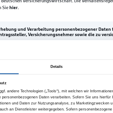
r deutschen Versicherungswirtschaft. Die Verhaltensreg
hier
n Sie
.
rhebung und Verarbeitung personenbezogener Daten f
ntragssteller, Versicherungsnehmer sowie die zu vers
llgemeine Hinweise, Pflichtinformationen und Betrof
Details
nline-Services
hutz
nformation über den Datenaustausch mit der informa 
f. andere Technologien („Tools“), mit welchen wir Informatione
rundlage der Art. 13 und 14 DSGVO
e personenbezogenen Daten verarbeiten. Sofern Sie uns hierfür Ih
mationen und Daten zur Nutzungsanalyse, zu Marketingzwecken u
auch an Dienstleister weitergegeben. Sofern personenbezogene D