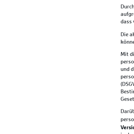
Durch
aufgr
dass 
Die a
könne
Mit d
perso
und d
perso
(DSGV
Besti
Geset
Darüb
perso
Versi