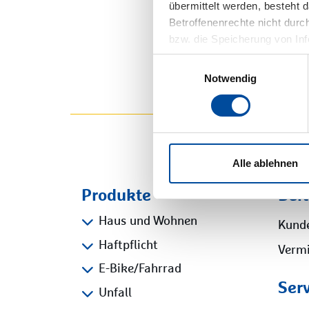
übermittelt werden, besteht 
Betroffenenrechte nicht durch
Stan
bzw. die Speicherung von In
Übermittlung Ihrer Daten in D
Einwilligungsauswahl
Informationen finden Sie hi
Notwendig
Datenschutz“.
Alle ablehnen
Produkte
Bei
Haus und Wohnen
Kund
Haftpflicht
Vermi
E-Bike/Fahrrad
Ser
Unfall