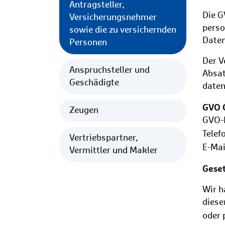
Antragsteller,
Die G
Versicherungsnehmer
perso
sowie die zu versichernden
Daten
Personen
Der V
Anspruchsteller und
Absat
Geschädigte
daten
GVO 
Zeugen
GVO-P
Telef
Vertriebspartner,
E-Mai
Vermittler und Makler
Geset
Wir h
diese
oder 