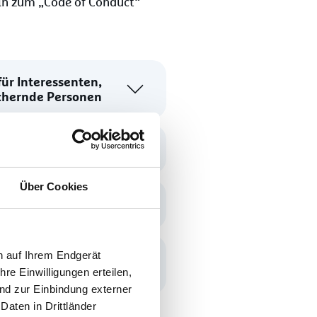
eln zum „Code of Conduct“
ür Interessenten,
ichernde Personen
fenenrechte
Über Cookies
HIS GmbH auf
n auf Ihrem Endgerät
re Einwilligungen erteilen,
nd zur Einbindung externer
aten in Drittländer