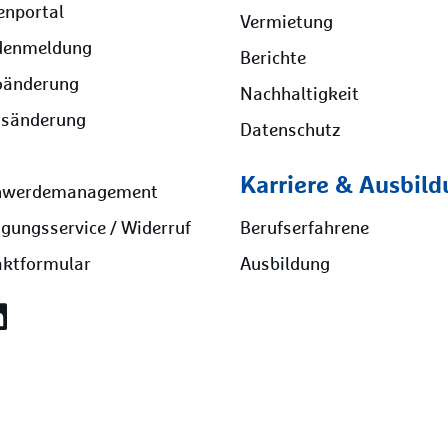
enportal
Vermietung
denmeldung
Berichte
oänderung
Nachhaltigkeit
ssänderung
Datenschutz
Karriere & Ausbil
hwerdemanagement
gungsservice / Widerruf
Berufserfahrene
aktformular
Ausbildung