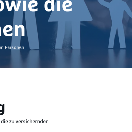
wie die
nen
den Personen
g
 die zu versichernden